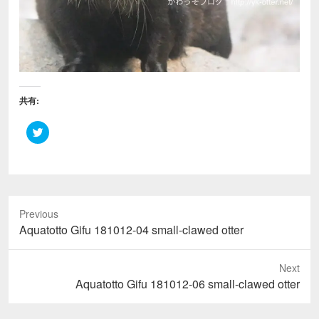
共有:
ク
リ
ッ
ク
し
て
T
w
i
Previous
t
t
Previous
Aquatotto Gifu 181012-04 small-clawed otter
e
r
post:
で
共
Next
有
(
Next
Aquatotto Gifu 181012-06 small-clawed otter
新
し
post:
い
ウ