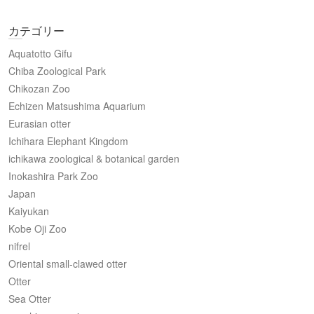
カテゴリー
Aquatotto Gifu
Chiba Zoological Park
Chikozan Zoo
Echizen Matsushima Aquarium
Eurasian otter
Ichihara Elephant Kingdom
ichikawa zoological & botanical garden
Inokashira Park Zoo
Japan
Kaiyukan
Kobe Oji Zoo
nifrel
Oriental small-clawed otter
Otter
Sea Otter