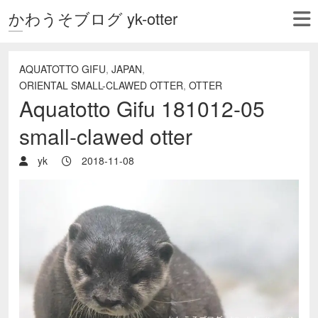
かわうそブログ yk-otter
AQUATOTTO GIFU
,
JAPAN
,
ORIENTAL SMALL-CLAWED OTTER
,
OTTER
Aquatotto Gifu 181012-05
small-clawed otter
yk
2018-11-08