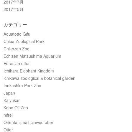
2017年7月
2017年5月
カテゴリー
Aquatotto Gifu
Chiba Zoological Park
Chikozan Zoo
Echizen Matsushima Aquarium
Eurasian otter
Ichihara Elephant Kingdom
ichikawa zoological & botanical garden
Inokashira Park Zoo
Japan
Kaiyukan
Kobe Oji Zoo
nifrel
Oriental small-clawed otter
Otter