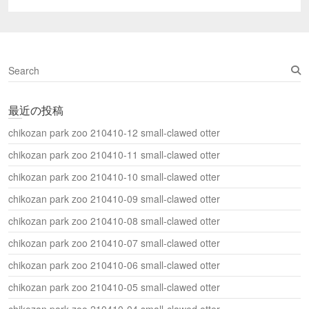
し
post:
い
ウ
ィ
ン
ド
ウ
S
で
開
e
き
a
ま
す
最近の投稿
r
)
c
chikozan park zoo 210410-12 small-clawed otter
h
chikozan park zoo 210410-11 small-clawed otter
chikozan park zoo 210410-10 small-clawed otter
chikozan park zoo 210410-09 small-clawed otter
chikozan park zoo 210410-08 small-clawed otter
chikozan park zoo 210410-07 small-clawed otter
chikozan park zoo 210410-06 small-clawed otter
chikozan park zoo 210410-05 small-clawed otter
chikozan park zoo 210410-04 small-clawed otter