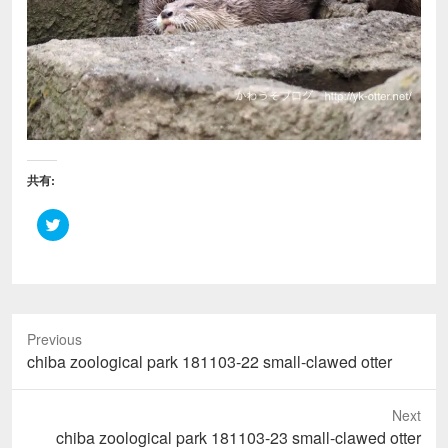
共有:
ク
リ
ッ
ク
し
て
T
w
i
Previous
t
t
Previous
chiba zoological park 181103-22 small-clawed otter
e
r
post:
で
共
Next
有
(
Next
chiba zoological park 181103-23 small-clawed otter
新