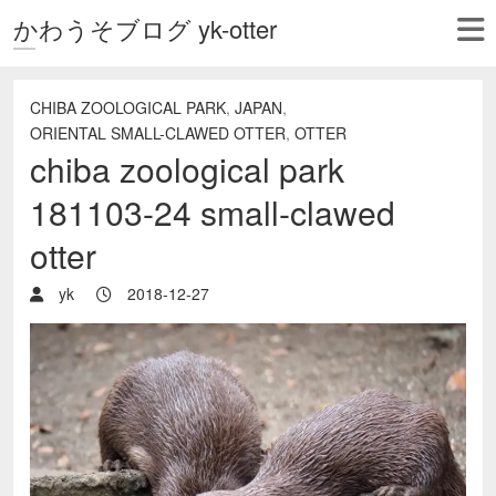
かわうそブログ yk-otter
CHIBA ZOOLOGICAL PARK
,
JAPAN
,
ORIENTAL SMALL-CLAWED OTTER
,
OTTER
chiba zoological park
181103-24 small-clawed
otter
yk
2018-12-27