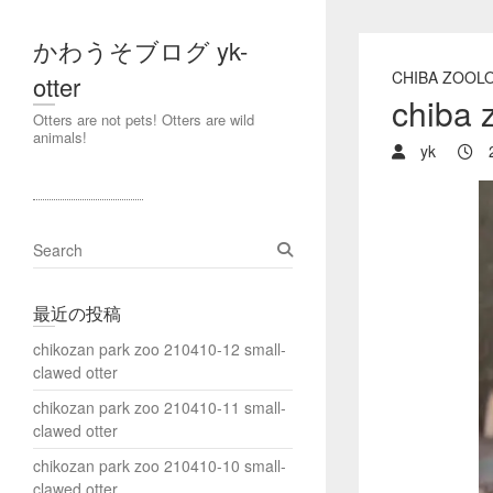
かわうそブログ yk-
CHIBA ZOOL
otter
chiba 
Otters are not pets! Otters are wild
animals!
yk
2
S
e
a
最近の投稿
r
c
chikozan park zoo 210410-12 small-
h
clawed otter
chikozan park zoo 210410-11 small-
clawed otter
chikozan park zoo 210410-10 small-
clawed otter