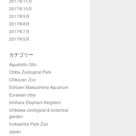
2017年11月
2017年10月
2017年9月
2017年8月
2017年7月
2017年5月
カテゴリー
Aquatotto Gifu
Chiba Zoological Park
Chikozan Zoo
Echizen Matsushima Aquarium
Eurasian otter
Ichihara Elephant Kingdom
ichikawa zoological & botanical
garden
Inokashira Park Zoo
Japan