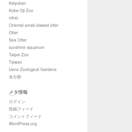
Kaiyukan
Kobe Oji Zoo
nifrel
Oriental small-clawed otter
Otter
Sea Otter
sunshine aquarium
Taipei Zoo
Taiwan
Ueno Zoological Gardens
未分類
メタ情報
ログイン
投稿フィード
コメントフィード
WordPress.org