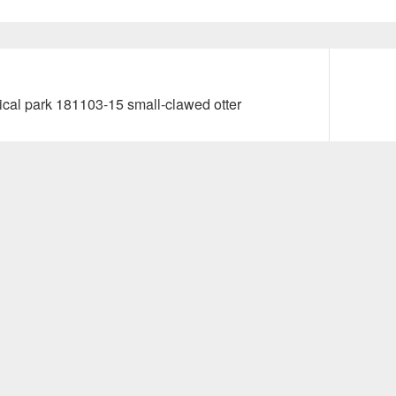
Next
ical park 181103-15 small-clawed otter
post: