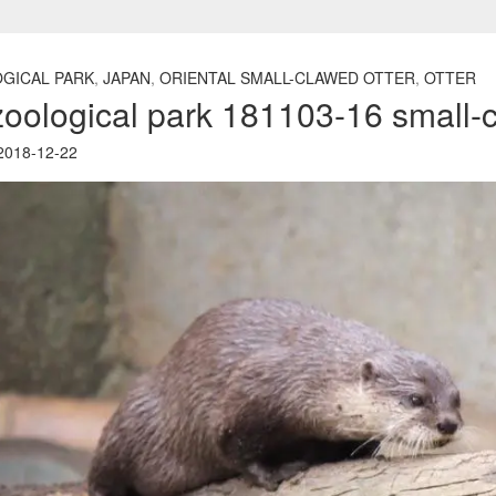
OGICAL PARK
,
JAPAN
,
ORIENTAL SMALL-CLAWED OTTER
,
OTTER
zoological park 181103-16 small-c
018-12-22