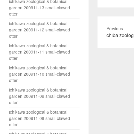
ichikawa zoological & botanical
て
garden 200911-13 small-clawed
T
w
otter
i
t
ichikawa zoological & botanical
t
e
Previous
garden 200911-12 small-clawed
r
Previous
chiba zoolog
で
otter
共
post:
有
ichikawa zoological & botanical
(
新
garden 200911-11 small-clawed
し
otter
い
ウ
ィ
ichikawa zoological & botanical
ン
garden 200911-10 small-clawed
ド
ウ
otter
で
開
き
ichikawa zoological & botanical
ま
garden 200911-09 small-clawed
す
)
otter
ichikawa zoological & botanical
garden 200911-08 small-clawed
otter