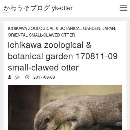
かわうそブログ yk-otter
ICHIKAWA ZOOLOGICAL & BOTANICAL GARDEN
,
JAPAN
,
ORIENTAL SMALL-CLAWED OTTER
ichikawa zoological &
botanical garden 170811-09
small-clawed otter
yk
2017-09-09