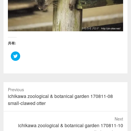
共有:
ク
リ
ッ
ク
し
て
T
w
i
Previous
t
t
Previous
ichikawa zoological & botanical garden 170811-08
e
r
post:
small-clawed otter
で
共
有
(
Next
新
し
Next
ichikawa zoological & botanical garden 170811-10
い