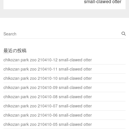
post:
ウ
small-clawed otter
ィ
ン
ド
ウ
で
開
き
ま
S
す
)
e
a
最近の投稿
r
c
chikozan park zoo 210410-12 small-clawed otter
h
chikozan park zoo 210410-11 small-clawed otter
chikozan park zoo 210410-10 small-clawed otter
chikozan park zoo 210410-09 small-clawed otter
chikozan park zoo 210410-08 small-clawed otter
chikozan park zoo 210410-07 small-clawed otter
chikozan park zoo 210410-06 small-clawed otter
chikozan park zoo 210410-05 small-clawed otter