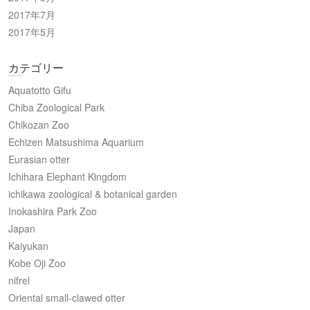
2017年7月
2017年5月
カテゴリー
Aquatotto Gifu
Chiba Zoological Park
Chikozan Zoo
Echizen Matsushima Aquarium
Eurasian otter
Ichihara Elephant Kingdom
ichikawa zoological & botanical garden
Inokashira Park Zoo
Japan
Kaiyukan
Kobe Oji Zoo
nifrel
Oriental small-clawed otter