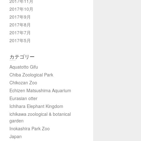
2017年11月
2017年10月
2017年9月
2017年8月
2017年7月
2017年5月
カテゴリー
Aquatotto Gifu
Chiba Zoological Park
Chikozan Zoo
Echizen Matsushima Aquarium
Eurasian otter
Ichihara Elephant Kingdom
ichikawa zoological & botanical
garden
Inokashira Park Zoo
Japan