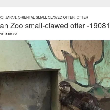
OO
,
JAPAN
,
ORIENTAL SMALL-CLAWED OTTER
,
OTTER
an Zoo small-clawed otter -1908
019-08-23