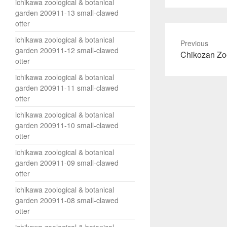
て
ichikawa zoological & botanical
T
garden 200911-13 small-clawed
w
i
otter
t
t
ichikawa zoological & botanical
e
Previous
r
garden 200911-12 small-clawed
Previous
Chikozan Zoo
で
otter
共
post:
有
(
ichikawa zoological & botanical
新
し
garden 200911-11 small-clawed
い
otter
ウ
ィ
ン
ichikawa zoological & botanical
ド
garden 200911-10 small-clawed
ウ
で
otter
開
き
ichikawa zoological & botanical
ま
す
garden 200911-09 small-clawed
)
otter
ichikawa zoological & botanical
garden 200911-08 small-clawed
otter