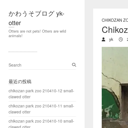
かわうそブログ yk-
CHIKOZAN Z
otter
Chikoz
Otters are not pets! Otters are wild
animals!
yk
2
S
e
a
最近の投稿
r
c
chikozan park zoo 210410-12 small-
h
clawed otter
chikozan park zoo 210410-11 small-
clawed otter
chikozan park zoo 210410-10 small-
clawed otter