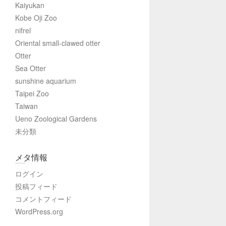
Kaiyukan
Kobe Oji Zoo
nifrel
Oriental small-clawed otter
Otter
Sea Otter
sunshine aquarium
Taipei Zoo
Taiwan
Ueno Zoological Gardens
未分類
メタ情報
ログイン
投稿フィード
コメントフィード
WordPress.org