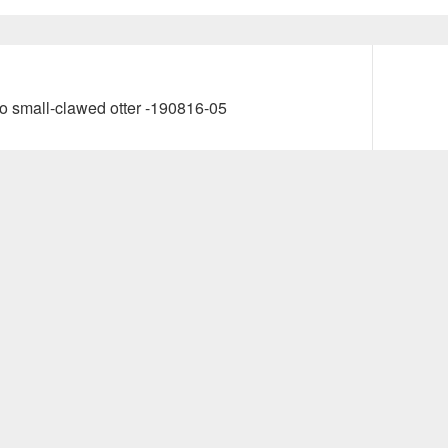
Next
 small-clawed otter -190816-05
post: