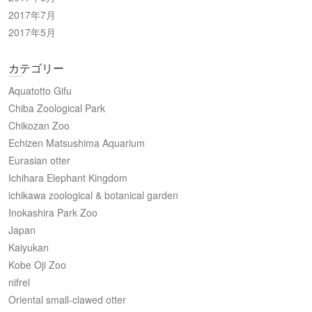
2017年7月
2017年5月
カテゴリー
Aquatotto Gifu
Chiba Zoological Park
Chikozan Zoo
Echizen Matsushima Aquarium
Eurasian otter
Ichihara Elephant Kingdom
ichikawa zoological & botanical garden
Inokashira Park Zoo
Japan
Kaiyukan
Kobe Oji Zoo
nifrel
Oriental small-clawed otter