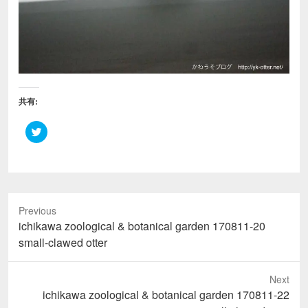
共有:
ク
リ
ッ
ク
し
て
T
w
i
Previous
t
t
Previous
ichikawa zoological & botanical garden 170811-20
e
r
post:
small-clawed otter
で
共
有
(
Next
新
し
Next
ichikawa zoological & botanical garden 170811-22
い