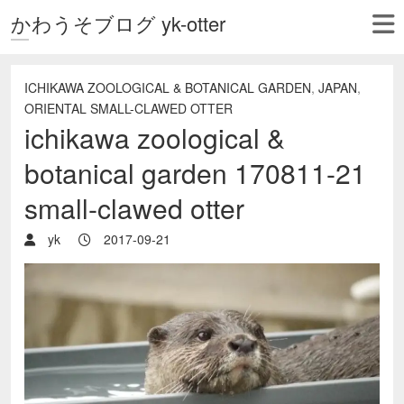
かわうそブログ yk-otter
ICHIKAWA ZOOLOGICAL & BOTANICAL GARDEN
,
JAPAN
,
ORIENTAL SMALL-CLAWED OTTER
ichikawa zoological &
botanical garden 170811-21
small-clawed otter
yk
2017-09-21