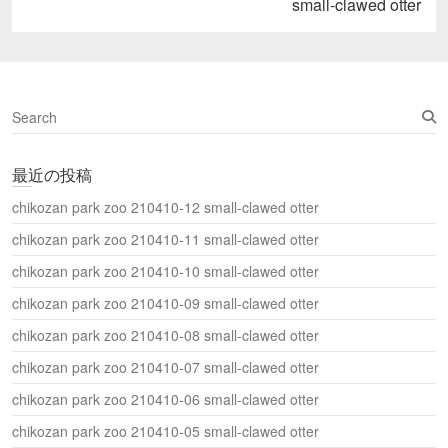
post:
ウ
small-clawed otter
ィ
ン
ド
ウ
で
開
き
ま
S
す
)
e
a
最近の投稿
r
c
chikozan park zoo 210410-12 small-clawed otter
h
chikozan park zoo 210410-11 small-clawed otter
chikozan park zoo 210410-10 small-clawed otter
chikozan park zoo 210410-09 small-clawed otter
chikozan park zoo 210410-08 small-clawed otter
chikozan park zoo 210410-07 small-clawed otter
chikozan park zoo 210410-06 small-clawed otter
chikozan park zoo 210410-05 small-clawed otter