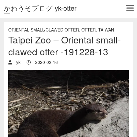
かわうそブログ yk-otter
ORIENTAL SMALL-CLAWED OTTER
,
OTTER
,
TAIWAN
Taipei Zoo – Oriental small-
clawed otter -191228-13
yk
2020-02-16