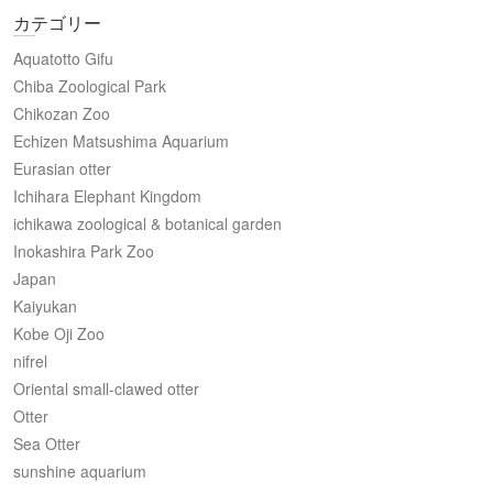
カテゴリー
Aquatotto Gifu
Chiba Zoological Park
Chikozan Zoo
Echizen Matsushima Aquarium
Eurasian otter
Ichihara Elephant Kingdom
ichikawa zoological & botanical garden
Inokashira Park Zoo
Japan
Kaiyukan
Kobe Oji Zoo
nifrel
Oriental small-clawed otter
Otter
Sea Otter
sunshine aquarium