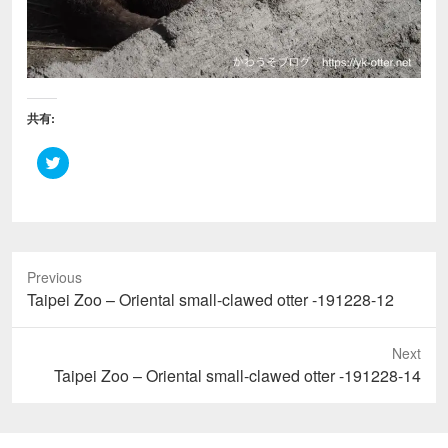
共有:
ク
リ
ッ
ク
し
て
T
w
i
Previous
t
t
Previous
Taipei Zoo – Oriental small-clawed otter -191228-12
e
r
post:
で
共
Next
有
(
Next
Taipei Zoo – Oriental small-clawed otter -191228-14
新
し
post:
い
ウ
ィ
ン