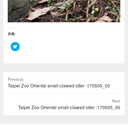
共有:
ク
リ
ッ
ク
し
て
T
w
i
Previous
t
t
Previous
Taipei Zoo Oriental small-clawed otter -170505_03
e
r
post:
で
共
Next
有
(
Next
Taipei Zoo Oriental small-clawed otter -170505_05
新
し
post:
い
ウ
ィ
ン