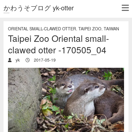
かわうそブログ yk-otter
ORIENTAL SMALL-CLAWED OTTER
,
TAIPEI ZOO
,
TAIWAN
Taipei Zoo Oriental small-
clawed otter -170505_04
yk
2017-05-19