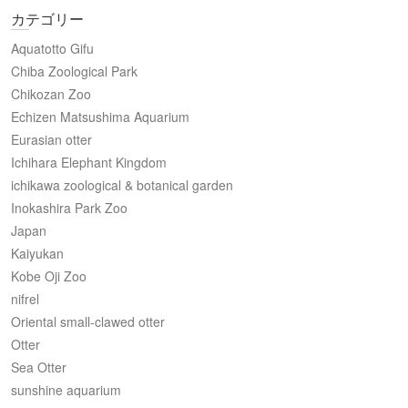
カテゴリー
Aquatotto Gifu
Chiba Zoological Park
Chikozan Zoo
Echizen Matsushima Aquarium
Eurasian otter
Ichihara Elephant Kingdom
ichikawa zoological & botanical garden
Inokashira Park Zoo
Japan
Kaiyukan
Kobe Oji Zoo
nifrel
Oriental small-clawed otter
Otter
Sea Otter
sunshine aquarium