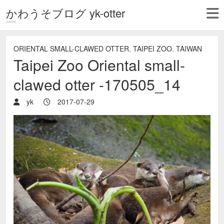
かわうそブログ yk-otter
ORIENTAL SMALL-CLAWED OTTER
,
TAIPEI ZOO
,
TAIWAN
Taipei Zoo Oriental small-
clawed otter -170505_14
yk
2017-07-29