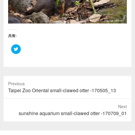
共有:
ク
リ
ッ
ク
し
て
T
w
i
Previous
t
t
Previous
Taipei Zoo Oriental small-clawed otter -170505_13
e
r
post:
で
共
Next
有
(
Next
sunshine aquarium small-clawed otter -170709_01
新
し
post:
い
ウ
ィ
ン