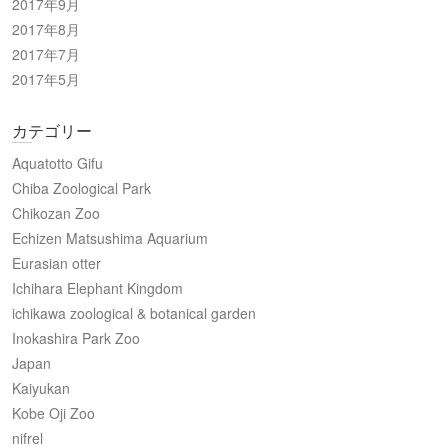
2017年9月
2017年8月
2017年7月
2017年5月
カテゴリー
Aquatotto Gifu
Chiba Zoological Park
Chikozan Zoo
Echizen Matsushima Aquarium
Eurasian otter
Ichihara Elephant Kingdom
ichikawa zoological & botanical garden
Inokashira Park Zoo
Japan
Kaiyukan
Kobe Oji Zoo
nifrel