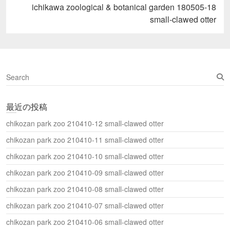
し
Next
ichikawa zoological & botanical garden 180505-18
い
post:
ウ
small-clawed otter
ィ
ン
ド
ウ
で
開
き
ま
S
す
)
e
a
最近の投稿
r
c
chikozan park zoo 210410-12 small-clawed otter
h
chikozan park zoo 210410-11 small-clawed otter
chikozan park zoo 210410-10 small-clawed otter
chikozan park zoo 210410-09 small-clawed otter
chikozan park zoo 210410-08 small-clawed otter
chikozan park zoo 210410-07 small-clawed otter
chikozan park zoo 210410-06 small-clawed otter