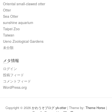
Oriental small-clawed otter
Otter
Sea Otter
sunshine aquarium
Taipei Zoo
Taiwan
Ueno Zoological Gardens
未分類
メタ情報
ログイン
投稿フィード
コメントフィード
WordPress.org
Copyright © 2026
かわうそブログ yk-otter
| Theme by:
Theme Horse
|