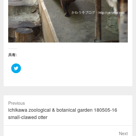
共有:
ク
リ
ッ
ク
し
て
T
w
i
Previous
t
t
Previous
ichikawa zoological & botanical garden 180505-16
e
r
post:
small-clawed otter
で
共
有
(
Next
新