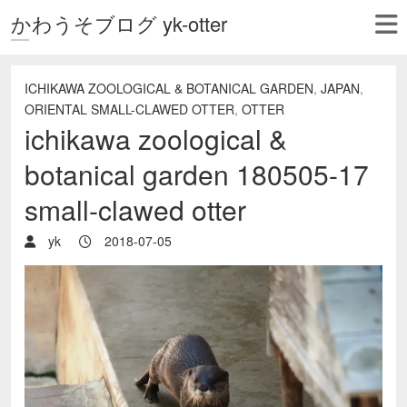
かわうそブログ yk-otter
ICHIKAWA ZOOLOGICAL & BOTANICAL GARDEN
,
JAPAN
,
ORIENTAL SMALL-CLAWED OTTER
,
OTTER
ichikawa zoological &
botanical garden 180505-17
small-clawed otter
yk
2018-07-05