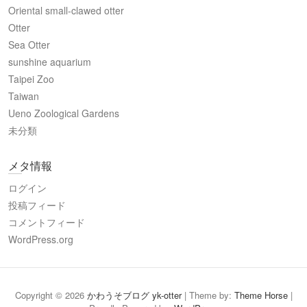
Oriental small-clawed otter
Otter
Sea Otter
sunshine aquarium
Taipei Zoo
Taiwan
Ueno Zoological Gardens
未分類
メタ情報
ログイン
投稿フィード
コメントフィード
WordPress.org
Copyright © 2026
かわうそブログ yk-otter
| Theme by:
Theme Horse
|