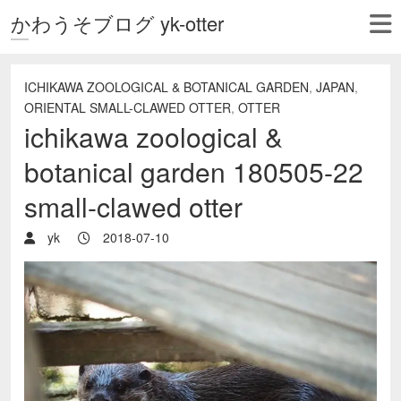
かわうそブログ yk-otter
ICHIKAWA ZOOLOGICAL & BOTANICAL GARDEN
,
JAPAN
,
ORIENTAL SMALL-CLAWED OTTER
,
OTTER
ichikawa zoological &
botanical garden 180505-22
small-clawed otter
yk
2018-07-10