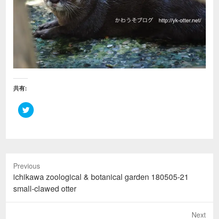
共有:
ク
リ
ッ
ク
し
て
T
w
i
Previous
t
t
Previous
ichikawa zoological & botanical garden 180505-21
e
r
post:
small-clawed otter
で
共
有
(
Next
新