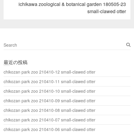
し
Next
ichikawa zoological & botanical garden 180505-23
い
post:
ウ
small-clawed otter
ィ
ン
ド
ウ
で
開
き
ま
S
す
)
e
a
最近の投稿
r
c
chikozan park zoo 210410-12 small-clawed otter
h
chikozan park zoo 210410-11 small-clawed otter
chikozan park zoo 210410-10 small-clawed otter
chikozan park zoo 210410-09 small-clawed otter
chikozan park zoo 210410-08 small-clawed otter
chikozan park zoo 210410-07 small-clawed otter
chikozan park zoo 210410-06 small-clawed otter