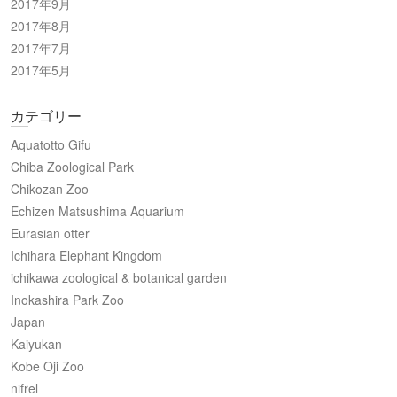
2017年9月
2017年8月
2017年7月
2017年5月
カテゴリー
Aquatotto Gifu
Chiba Zoological Park
Chikozan Zoo
Echizen Matsushima Aquarium
Eurasian otter
Ichihara Elephant Kingdom
ichikawa zoological & botanical garden
Inokashira Park Zoo
Japan
Kaiyukan
Kobe Oji Zoo
nifrel