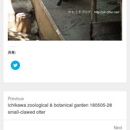
共有:
ク
リ
ッ
ク
し
て
T
w
i
Previous
t
t
Previous
ichikawa zoological & botanical garden 180505-28
e
r
post:
small-clawed otter
で
共
有
(
Next
新