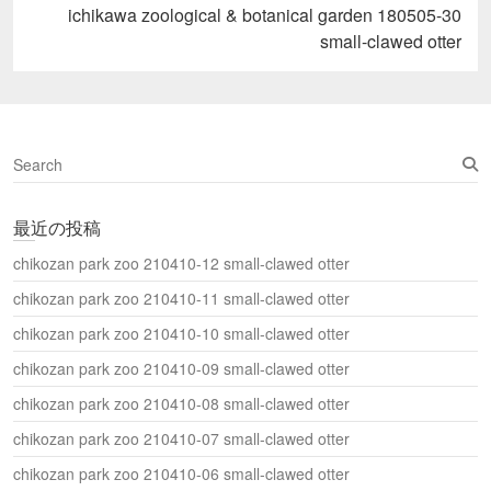
し
Next
ichikawa zoological & botanical garden 180505-30
い
post:
ウ
small-clawed otter
ィ
ン
ド
ウ
で
開
き
ま
S
す
)
e
a
最近の投稿
r
c
chikozan park zoo 210410-12 small-clawed otter
h
chikozan park zoo 210410-11 small-clawed otter
chikozan park zoo 210410-10 small-clawed otter
chikozan park zoo 210410-09 small-clawed otter
chikozan park zoo 210410-08 small-clawed otter
chikozan park zoo 210410-07 small-clawed otter
chikozan park zoo 210410-06 small-clawed otter