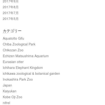
2017年9月
2017年8月
2017年7月
2017年5月
カテゴリー
Aquatotto Gifu
Chiba Zoological Park
Chikozan Zoo
Echizen Matsushima Aquarium
Eurasian otter
Ichihara Elephant Kingdom
ichikawa zoological & botanical garden
Inokashira Park Zoo
Japan
Kaiyukan
Kobe Oji Zoo
nifrel