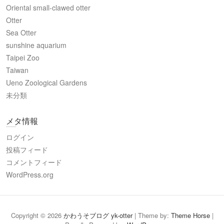
Oriental small-clawed otter
Otter
Sea Otter
sunshine aquarium
Taipei Zoo
Taiwan
Ueno Zoological Gardens
未分類
メタ情報
ログイン
投稿フィード
コメントフィード
WordPress.org
Copyright © 2026
かわうそブログ yk-otter
| Theme by:
Theme Horse
|