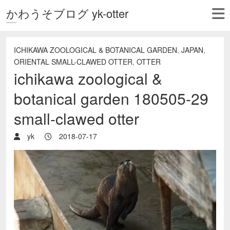
かわうそブログ yk-otter
ICHIKAWA ZOOLOGICAL & BOTANICAL GARDEN
,
JAPAN
,
ORIENTAL SMALL-CLAWED OTTER
,
OTTER
ichikawa zoological &
botanical garden 180505-29
small-clawed otter
yk
2018-07-17