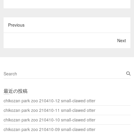
Previous
Next
S
e
a
最近の投稿
r
c
chikozan park zoo 210410-12 small-clawed otter
h
chikozan park zoo 210410-11 small-clawed otter
chikozan park zoo 210410-10 small-clawed otter
chikozan park zoo 210410-09 small-clawed otter