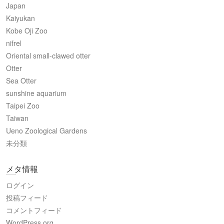
Japan
Kaiyukan
Kobe Oji Zoo
nifrel
Oriental small-clawed otter
Otter
Sea Otter
sunshine aquarium
Taipei Zoo
Taiwan
Ueno Zoological Gardens
未分類
メタ情報
ログイン
投稿フィード
コメントフィード
WordPress.org