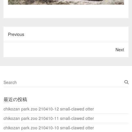
Previous
Next
S
e
a
最近の投稿
r
c
chikozan park zoo 210410-12 small-clawed otter
h
chikozan park zoo 210410-11 small-clawed otter
chikozan park zoo 210410-10 small-clawed otter