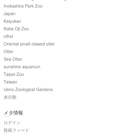
Inokashira Park Zoo
Japan
Kaiyukan
Kobe Oji Zoo
nifrel
Oriental small-clawed otter
Otter
Sea Otter
sunshine aquarium
Taipei Zoo
Taiwan
Ueno Zoological Gardens
未分類
メタ情報
ログイン
投稿フィード