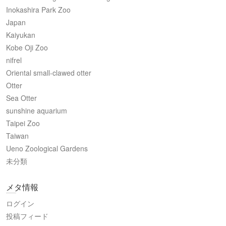
Inokashira Park Zoo
Japan
Kaiyukan
Kobe Oji Zoo
nifrel
Oriental small-clawed otter
Otter
Sea Otter
sunshine aquarium
Taipei Zoo
Taiwan
Ueno Zoological Gardens
未分類
メタ情報
ログイン
投稿フィード