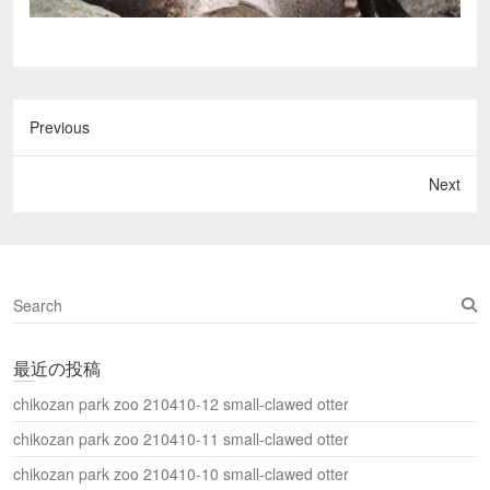
Previous
Next
S
e
a
最近の投稿
r
c
chikozan park zoo 210410-12 small-clawed otter
h
chikozan park zoo 210410-11 small-clawed otter
chikozan park zoo 210410-10 small-clawed otter