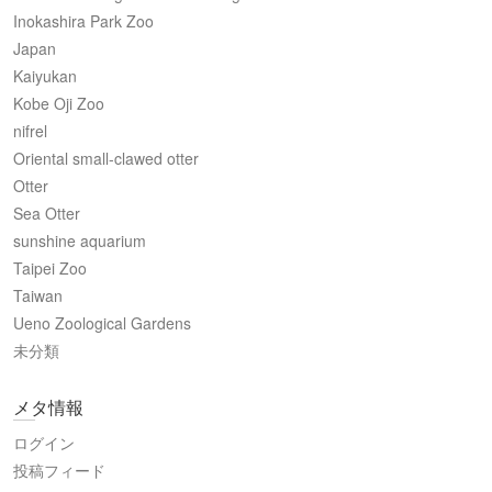
Inokashira Park Zoo
Japan
Kaiyukan
Kobe Oji Zoo
nifrel
Oriental small-clawed otter
Otter
Sea Otter
sunshine aquarium
Taipei Zoo
Taiwan
Ueno Zoological Gardens
未分類
メタ情報
ログイン
投稿フィード