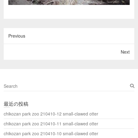
Previous
Next
S
e
a
最近の投稿
r
c
chikozan park zoo 210410-12 small-clawed otter
h
chikozan park zoo 210410-11 small-clawed otter
chikozan park zoo 210410-10 small-clawed otter