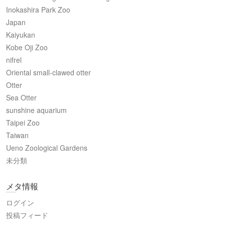
Inokashira Park Zoo
Japan
Kaiyukan
Kobe Oji Zoo
nifrel
Oriental small-clawed otter
Otter
Sea Otter
sunshine aquarium
Taipei Zoo
Taiwan
Ueno Zoological Gardens
未分類
メタ情報
ログイン
投稿フィード