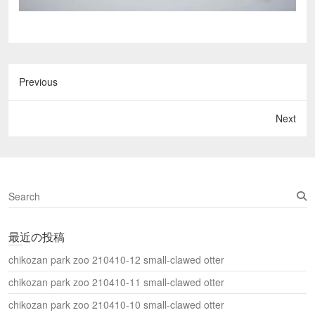
Previous
Next
S
e
a
最近の投稿
r
c
chikozan park zoo 210410-12 small-clawed otter
h
chikozan park zoo 210410-11 small-clawed otter
chikozan park zoo 210410-10 small-clawed otter