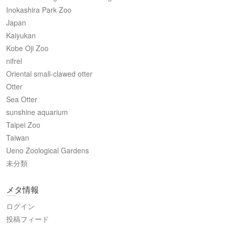
Inokashira Park Zoo
Japan
Kaiyukan
Kobe Oji Zoo
nifrel
Oriental small-clawed otter
Otter
Sea Otter
sunshine aquarium
Taipei Zoo
Taiwan
Ueno Zoological Gardens
未分類
メタ情報
ログイン
投稿フィード