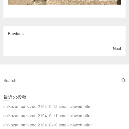
Previous
Next
S
e
a
最近の投稿
r
c
chikozan park zoo 210410-12 small-clawed otter
h
chikozan park zoo 210410-11 small-clawed otter
chikozan park zoo 210410-10 small-clawed otter