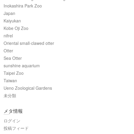
Inokashira Park Zoo
Japan
Kaiyukan
Kobe Oji Zoo
nifrel
Oriental small-clawed otter
Otter
Sea Otter
sunshine aquarium
Taipei Zoo
Taiwan
Ueno Zoological Gardens
未分類
メタ情報
ログイン
投稿フィード