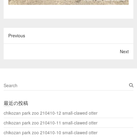
Previous
Next
S
e
a
最近の投稿
r
c
chikozan park zoo 210410-12 small-clawed otter
h
chikozan park zoo 210410-11 small-clawed otter
chikozan park zoo 210410-10 small-clawed otter